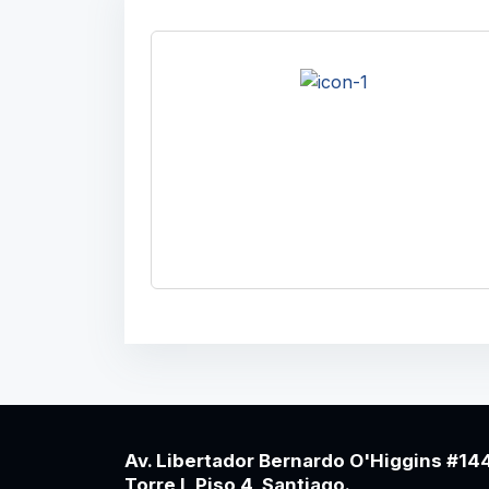
Resuelve las principales dudas
que surgen sobre el uso de esta
plataforma y sus cursos.
Av. Libertador Bernardo O'Higgins #14
Torre I, Piso 4, Santiago.